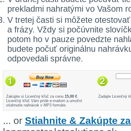
prekladmi nahratými vo Vašom r
V tretej časti si môžete otestova
a frázy. Vždy si počúvnite sloví
potom ho v pauze povedzte nahla
budete počuť originálnu nahrávku
odpovedali správne.
Zakúpte si Licenčný kľúč za cenu
15,00 €
.
Zadajte Licenčný kľ
Licenčný kľúč Vám príde e-mailom a umožní
stiahnutie nahrávok v MP3 formáte.
... or
Stiahnite & Zakúpte za