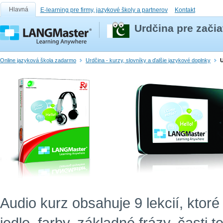
Hlavná
E-learning pre firmy, jazykové školy a partnerov
Kontakt
Urdčina pre zači
Online jazyková škola zadarmo
Urdčina - kurzy, slovníky a ďalšie jazykové doplnky
U
Audio kurz obsahuje 9 lekcií, ktor