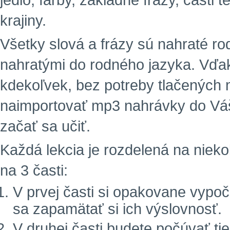
jedlo, farby, základné frázy, časti 
krajiny.
Všetky slová a frázy sú nahraté r
nahratými do rodného jazyka. Vďa
kdekoľvek, bez potreby tlačených m
naimportovať mp3 nahrávky do Vá
začať sa učiť.
Každá lekcia je rozdelená na niekoľ
na 3 časti:
V prvej časti si opakovane vypoč
sa zapamätať si ich výslovnosť.
V druhej časti budete počúvať tie