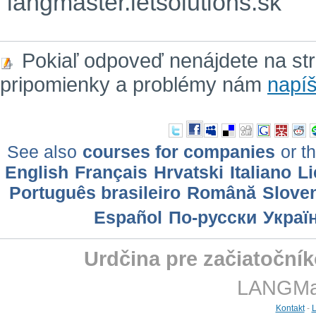
langmaster.letsolutions.sk
Pokiaľ odpoveď nenájdete na st
pripomienky a problémy nám
napíš
See also
courses for companies
or th
English
Français
Hrvatski
Italiano
Li
Português brasileiro
Română
Slove
Еspañol
По-русски
Украї
Urdčina pre začiatoční
LANGMast
Kontakt
-
L