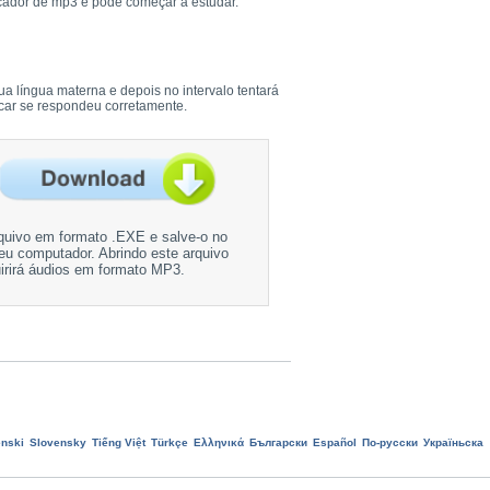
ocador de mp3 e pode começar a estudar.
ua língua materna e depois no intervalo tentará
ficar se respondeu corretamente.
quivo em formato .EXE e salve-o no
eu computador. Abrindo este arquivo
irirá áudios em formato MP3.
nski
Slovensky
Tiếng Việt
Türkçe
Ελληνικά
Български
Еspañol
По-русски
Україньска