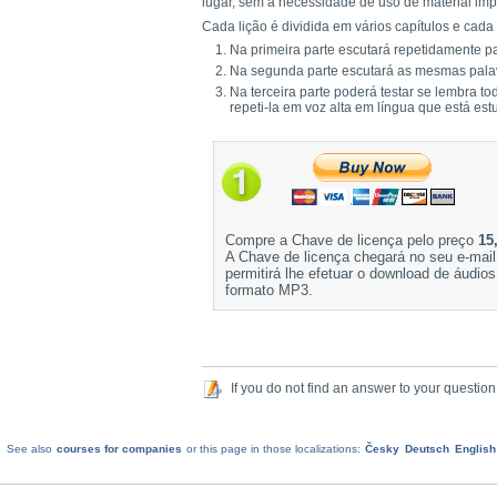
lugar, sem a necessidade de uso de material im
Cada lição é dividida em vários capítulos e cada 
Na primeira parte escutará repetidamente pa
Na segunda parte escutará as mesmas palav
Na terceira parte poderá testar se lembra t
repeti-la em voz alta em língua que está es
Compre a Chave de licença pelo preço
15
A Chave de licença chegará no seu e-mail
permitirá lhe efetuar o download de áudio
formato MP3.
If you do not find an answer to your question
See also
courses for companies
or this page in those localizations:
Česky
Deutsch
English