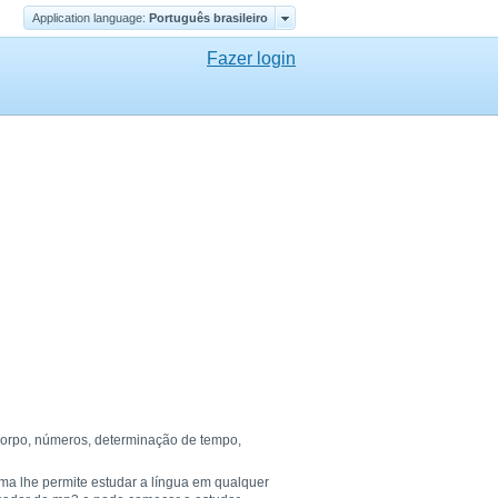
Application language:
Português brasileiro
Fazer login
 corpo, números, determinação de tempo,
ema lhe permite estudar a língua em qualquer