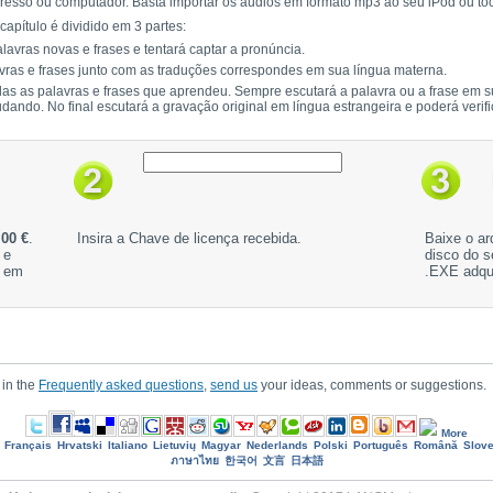
presso ou computador. Basta importar os áudios em formato mp3 ao seu iPod ou t
capítulo é dividido em 3 partes:
lavras novas e frases e tentará captar a pronúncia.
ras e frases junto com as traduções correspondes em sua língua materna.
odas as palavras e frases que aprendeu. Sempre escutará a palavra ou a frase em s
tudando. No final escutará a gravação original em língua estrangeira e poderá veri
,00 €
.
Insira a Chave de licença recebida.
Baixe o ar
 e
disco do s
s em
.EXE adqu
 in the
Frequently asked questions
,
send us
your ideas, comments or suggestions.
More
Français
Hrvatski
Italiano
Lietuvių
Magyar
Nederlands
Polski
Português
Română
Slove
ภาษาไทย
한국어
文言
日本語