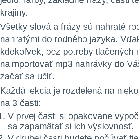
jedlo, farby, základné frázy, časti 
krajiny.
Všetky slová a frázy sú nahraté r
nahratými do rodného jazyka. Vďa
kdekoľvek, bez potreby tlačených m
naimportovať mp3 nahrávky do Vá
začať sa učiť.
Každá lekcia je rozdelená na niekoľ
na 3 časti:
V prvej časti si opakovane vypoč
sa zapamätať si ich výslovnosť.
V druhej časti budete počúvať tie