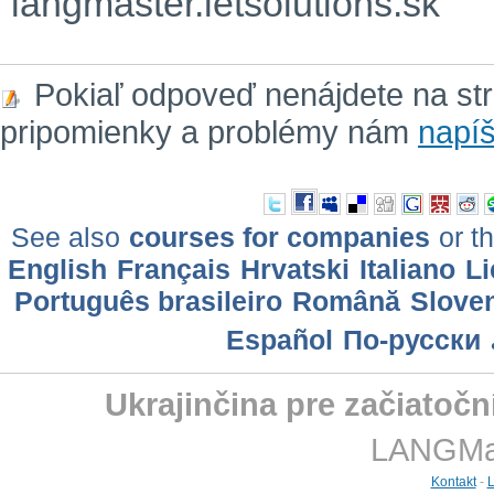
langmaster.letsolutions.sk
Pokiaľ odpoveď nenájdete na st
pripomienky a problémy nám
napíš
See also
courses for companies
or th
English
Français
Hrvatski
Italiano
Li
Português brasileiro
Română
Slove
Еspañol
По-русски
Ukrajinčina pre začiatočn
LANGMast
Kontakt
-
L