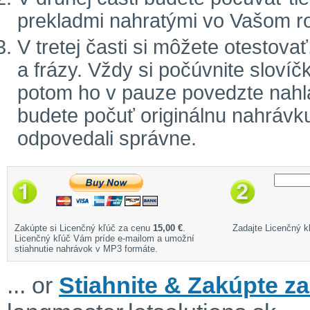
prekladmi nahratými vo Vašom r
V tretej časti si môžete otestova
a frázy. Vždy si počúvnite sloví
potom ho v pauze povedzte nahla
budete počuť originálnu nahrávku
odpovedali správne.
Zakúpte si Licenčný kľúč za cenu
15,00 €
.
Zadajte Licenčný kľ
Licenčný kľúč Vám príde e-mailom a umožní
stiahnutie nahrávok v MP3 formáte.
... or
Stiahnite & Zakúpte za