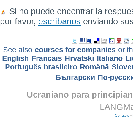
Si no puede encontrar la respue
por favor,
escríbanos
enviando sus
See also
courses for companies
or th
English
Français
Hrvatski
Italiano
Li
Português brasileiro
Română
Slove
Български
По-русск
Ucraniano para principia
LANGMast
Contacto
-