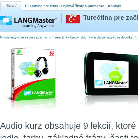
Hlavná
E-learning pre firmy, jazykové školy a partnerov
Kontakt
Turečtina pre zač
Online jazyková škola zadarmo
Turečtina - kurzy, slovníky a ďalšie jazykové doplnky
Audio kurz obsahuje 9 lekcií, ktor