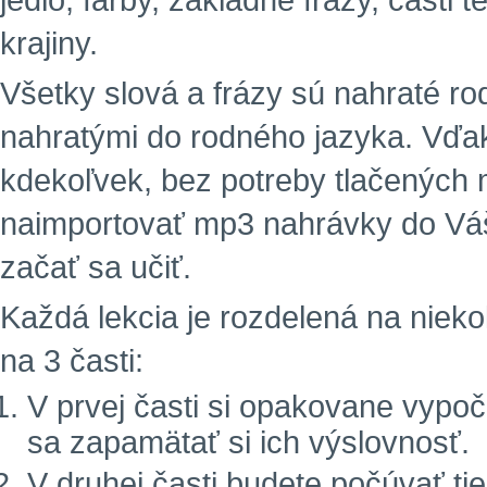
jedlo, farby, základné frázy, časti 
krajiny.
Všetky slová a frázy sú nahraté r
nahratými do rodného jazyka. Vďa
kdekoľvek, bez potreby tlačených m
naimportovať mp3 nahrávky do Vá
začať sa učiť.
Každá lekcia je rozdelená na niekoľ
na 3 časti:
V prvej časti si opakovane vypoč
sa zapamätať si ich výslovnosť.
V druhej časti budete počúvať tie