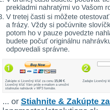
prekladmi nahratými vo Vašom r
V tretej časti si môžete otestova
a frázy. Vždy si počúvnite sloví
potom ho v pauze povedzte nahla
budete počuť originálnu nahrávku
odpovedali správne.
Zakúpte si Licenčný kľúč za cenu
15,00 €
.
Zadajte Licenčný kľ
Licenčný kľúč Vám príde e-mailom a umožní
stiahnutie nahrávok v MP3 formáte.
... or
Stiahnite & Zakúpte za