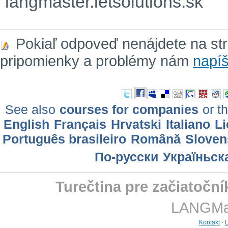
langmaster.letsolutions.sk
Pokiaľ odpoveď nenájdete na st
pripomienky a problémy nám
napíš
See also
courses for companies
or th
English
Français
Hrvatski
Italiano
Li
Português brasileiro
Română
Sloven
По-русски
Україньск
Turečtina pre začiatoční
LANGMast
Kontakt
-
L