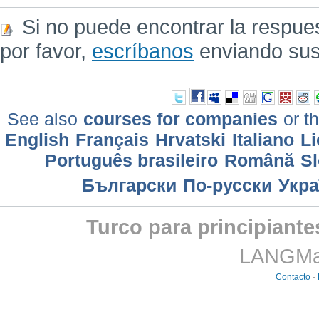
Si no puede encontrar la respue
por favor,
escríbanos
enviando sus
See also
courses for companies
or th
English
Français
Hrvatski
Italiano
Li
Português brasileiro
Română
Sl
Български
По-русски
Укра
Turco para principiante
LANGMast
Contacto
-