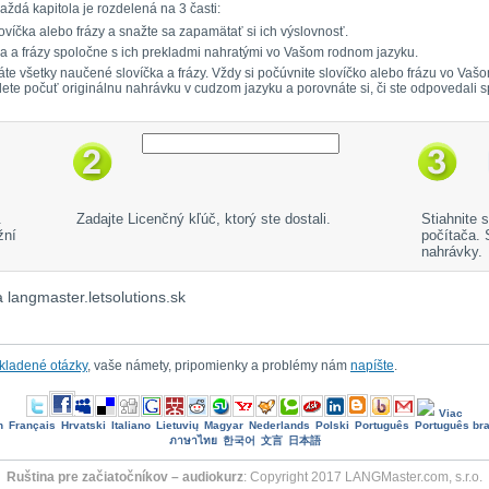
aždá kapitola je rozdelená na 3 časti:
ovíčka alebo frázy a snažte sa zapamätať si ich výslovnosť.
čka a frázy spoločne s ich prekladmi nahratými vo Vašom rodnom jazyku.
mätáte všetky naučené slovíčka a frázy. Vždy si počúvnite slovíčko alebo frázu vo 
dete počuť originálnu nahrávku v cudzom jazyku a porovnáte si, či ste odpovedali 
.
Zadajte Licenčný kľúč, ktorý ste dostali.
Stiahnite 
žní
počítača.
nahrávky.
 langmaster.letsolutions.sk
 kladené otázky
, vaše námety, pripomienky a problémy nám
napíšte
.
Viac
h
Français
Hrvatski
Italiano
Lietuvių
Magyar
Nederlands
Polski
Português
Português bra
ภาษาไทย
한국어
文言
日本語
Ruština pre začiatočníkov – audiokurz
: Copyright 2017 LANGMaster.com, s.r.o.