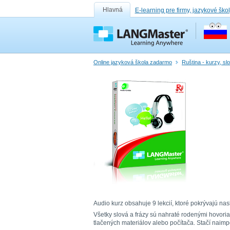
Hlavná
E-learning pre firmy, jazykové ško
Online jazyková škola zadarmo
Ruština - kurzy, sl
Audio kurz obsahuje 9 lekcií, ktoré pokrývajú nasl
Všetky slová a frázy sú nahraté rodenými hovori
tlačených materiálov alebo počítača. Stačí nai