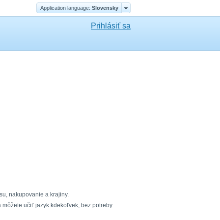
Application language:
Slovensky
Prihlásiť sa
asu, nakupovanie a krajiny.
 môžete učiť jazyk kdekoľvek, bez potreby