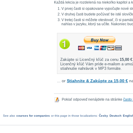
Každá lekcia je rozdelená na niekoľko kapitol a k
V prvej časti si opakovane vypočujte nové sl
V druhej časti budete počúvať tie isté sloví
V tretej časti si môžete otestovať, či si pa
nahlas v jazyku, ktorý sa učíte. Nakoniec bu
Zakúpte si Licenčný kľúč za cenu
15,00 €
Licenčný kľúč Vám príde e-mailom a umo
stiahnutie nahrávok v MP3 formáte.
... or
Stiahnite & Zakúpte za 15,00 €
na
Pokiaľ odpoveď nenájdete na stránke
často
See also
courses for companies
or this page in those localizations:
Česky
Deutsch
Englis