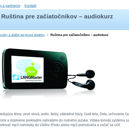
ly a partnerov
Kontakt
Ruština pre začiatočníkov – audiokurz
ovníky a ďalšie jazykové doplnky
Ruština pre začiatočníkov – audiokurz
edujúce témy: prvé slová, jedlo, farby, základné frázy, časti tela, čísla, určovanie č
acimi a doplnené prekladmi nahratými do rodného jazyka. Vďaka tomuto systému sa
mportovať mp3 nahrávky do Vášho iPodu alebo mp3 prehrávača a začať sa učiť.