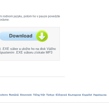
Vašom rodnom jazyku, potom ho v pauze povedzte
správne.
si .EXE súbor a uložte ho na disk Vášho
 Spustením .EXE súboru získate MP3
sileiro
Română
Slovenski
Tiếng Việt
Türkçe
Ελληνικά
Български
Еspañol
Україньска