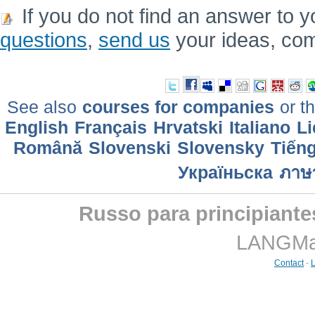
If you do not find an answer to y
questions
,
send us
your ideas, co
See also
courses for companies
or th
English
Français
Hrvatski
Italiano
Li
Română
Slovenski
Slovensky
Tiếng
Україньска
ภาษ
Russo para principiante
LANGMast
Contact
-
L