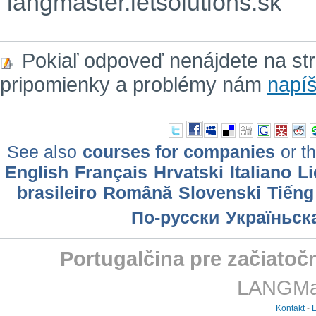
langmaster.letsolutions.sk
Pokiaľ odpoveď nenájdete na st
pripomienky a problémy nám
napíš
See also
courses for companies
or th
English
Français
Hrvatski
Italiano
Li
brasileiro
Română
Slovenski
Tiếng
По-русски
Україньск
Portugalčina pre začiatoč
LANGMast
Kontakt
-
L