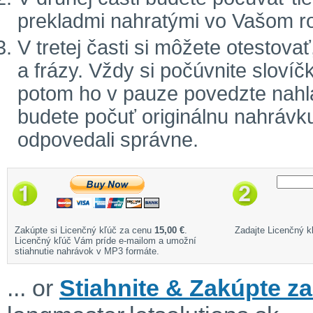
prekladmi nahratými vo Vašom r
V tretej časti si môžete otestova
a frázy. Vždy si počúvnite sloví
potom ho v pauze povedzte nahla
budete počuť originálnu nahrávku
odpovedali správne.
Zakúpte si Licenčný kľúč za cenu
15,00 €
.
Zadajte Licenčný kľ
Licenčný kľúč Vám príde e-mailom a umožní
stiahnutie nahrávok v MP3 formáte.
... or
Stiahnite & Zakúpte za