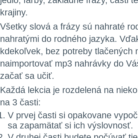
jedlo, farby, základné frázy, časti 
krajiny.
Všetky slová a frázy sú nahraté r
nahratými do rodného jazyka. Vďa
kdekoľvek, bez potreby tlačených m
naimportovať mp3 nahrávky do Vá
začať sa učiť.
Každá lekcia je rozdelená na niekoľ
na 3 časti:
V prvej časti si opakovane vypoč
sa zapamätať si ich výslovnosť.
V druhej časti budete počúvať tie