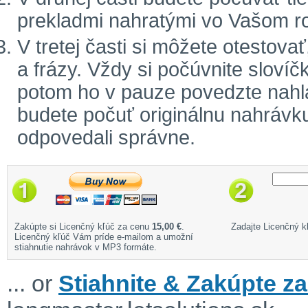
prekladmi nahratými vo Vašom r
V tretej časti si môžete otestova
a frázy. Vždy si počúvnite sloví
potom ho v pauze povedzte nahla
budete počuť originálnu nahrávku
odpovedali správne.
Zakúpte si Licenčný kľúč za cenu
15,00 €
.
Zadajte Licenčný kľ
Licenčný kľúč Vám príde e-mailom a umožní
stiahnutie nahrávok v MP3 formáte.
... or
Stiahnite & Zakúpte za