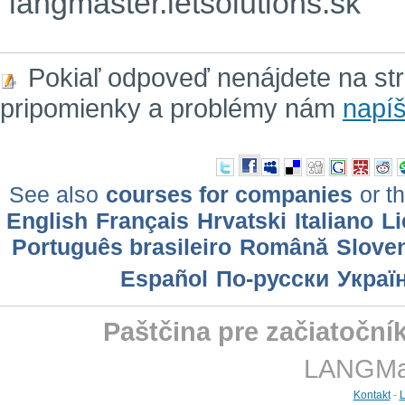
langmaster.letsolutions.sk
Pokiaľ odpoveď nenájdete na st
pripomienky a problémy nám
napíš
See also
courses for companies
or th
English
Français
Hrvatski
Italiano
Li
Português brasileiro
Română
Slove
Еspañol
По-русски
Украї
Paštčina pre začiatoční
LANGMast
Kontakt
-
L