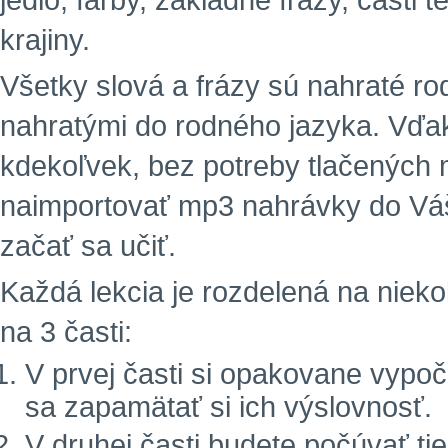
jedlo, farby, základné frázy, časti 
krajiny.
Všetky slová a frázy sú nahraté r
nahratými do rodného jazyka. Vďa
kdekoľvek, bez potreby tlačených m
naimportovať mp3 nahrávky do Vá
začať sa učiť.
Každá lekcia je rozdelená na niekoľ
na 3 časti:
V prvej časti si opakovane vypoč
sa zapamätať si ich výslovnosť.
V druhej časti budete počúvať tie