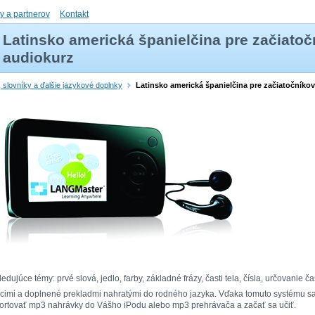
ly a partnerov
Kontakt
Latinsko americká španielčina pre začiatoč
audiokurz
, slovníky a ďalšie jazykové doplnky
Latinsko americká španielčina pre začiatočníkov
edujúce témy: prvé slová, jedlo, farby, základné frázy, časti tela, čísla, určovanie č
acimi a doplnené prekladmi nahratými do rodného jazyka. Vďaka tomuto systému sa
mportovať mp3 nahrávky do Vášho iPodu alebo mp3 prehrávača a začať sa učiť.