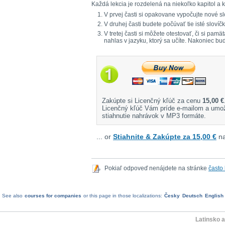
Každá lekcia je rozdelená na niekoľko kapitol a k
V prvej časti si opakovane vypočujte nové sl
V druhej časti budete počúvať tie isté sloví
V tretej časti si môžete otestovať, či si pa
nahlas v jazyku, ktorý sa učíte. Nakoniec bu
Zakúpte si Licenčný kľúč za cenu
15,00 €
Licenčný kľúč Vám príde e-mailom a umo
stiahnutie nahrávok v MP3 formáte.
... or
Stiahnite & Zakúpte za 15,00 €
na
Pokiaľ odpoveď nenájdete na stránke
často
See also
courses for companies
or this page in those localizations:
Česky
Deutsch
English
Latinsko a