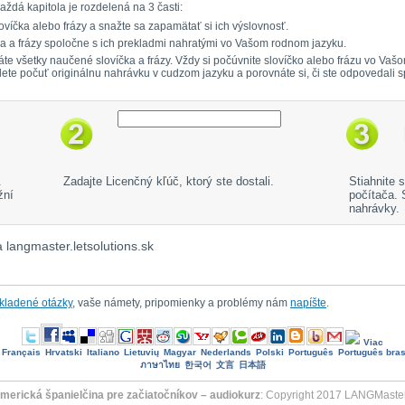
aždá kapitola je rozdelená na 3 časti:
ovíčka alebo frázy a snažte sa zapamätať si ich výslovnosť.
čka a frázy spoločne s ich prekladmi nahratými vo Vašom rodnom jazyku.
mätáte všetky naučené slovíčka a frázy. Vždy si počúvnite slovíčko alebo frázu vo 
dete počuť originálnu nahrávku v cudzom jazyku a porovnáte si, či ste odpovedali 
.
Zadajte Licenčný kľúč, ktorý ste dostali.
Stiahnite 
žní
počítača.
nahrávky.
 langmaster.letsolutions.sk
 kladené otázky
, vaše námety, pripomienky a problémy nám
napíšte
.
Viac
Français
Hrvatski
Italiano
Lietuvių
Magyar
Nederlands
Polski
Português
Português bras
ภาษาไทย
한국어
文言
日本語
merická španielčina pre začiatočníkov – audiokurz
: Copyright 2017 LANGMaster.