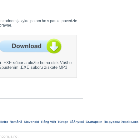
Vašom rodnom jazyku, potom ho v pauze povedzte
správne.
si .EXE súbor a uložte ho na disk Vášho
 Spustením .EXE súboru získate MP3
ileiro
Română
Slovenski
Tiếng Việt
Türkçe
Ελληνικά
Български
По-русски
Україньска
com, s.r.o.