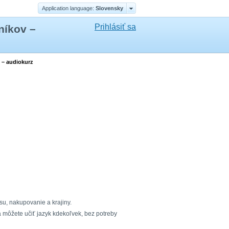
Application language:
Slovensky
Prihlásiť sa
níkov –
 – audiokurz
asu, nakupovanie a krajiny.
 môžete učiť jazyk kdekoľvek, bez potreby