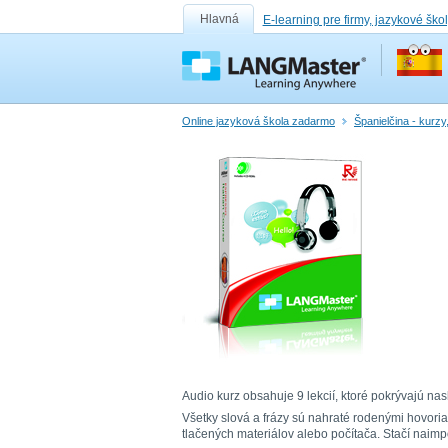
Hlavná
E-learning pre firmy, jazykové ško
Online jazyková škola zadarmo
Španielčina - kurzy
Audio kurz obsahuje 9 lekcií, ktoré pokrývajú nasl
Všetky slová a frázy sú nahraté rodenými hovori
tlačených materiálov alebo počítača. Stačí nai