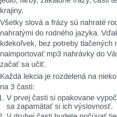
jedlo, farby, základné frázy, časti 
krajiny.
Všetky slová a frázy sú nahraté r
nahratými do rodného jazyka. Vďa
kdekoľvek, bez potreby tlačených m
naimportovať mp3 nahrávky do Vá
začať sa učiť.
Každá lekcia je rozdelená na niekoľ
na 3 časti:
V prvej časti si opakovane vypoč
sa zapamätať si ich výslovnosť.
V druhej časti budete počúvať tie