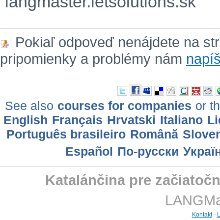
langmaster.letsolutions.sk
Pokiaľ odpoveď nenájdete na st
pripomienky a problémy nám
napíš
See also
courses for companies
or th
English
Français
Hrvatski
Italiano
Li
Português brasileiro
Română
Slove
Еspañol
По-русски
Украї
Katalánčina pre začiatoč
LANGMast
Kontakt
-
L