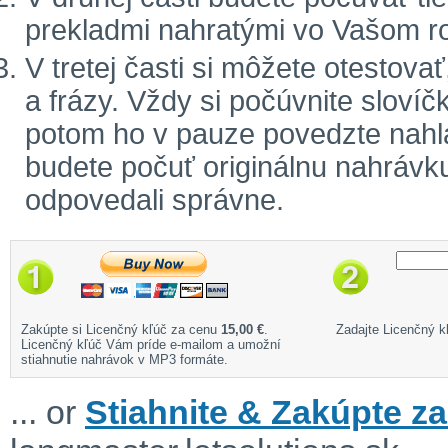
prekladmi nahratými vo Vašom r
V tretej časti si môžete otestova
a frázy. Vždy si počúvnite sloví
potom ho v pauze povedzte nahla
budete počuť originálnu nahrávku
odpovedali správne.
Zakúpte si Licenčný kľúč za cenu
15,00 €
.
Zadajte Licenčný kľ
Licenčný kľúč Vám príde e-mailom a umožní
stiahnutie nahrávok v MP3 formáte.
... or
Stiahnite & Zakúpte za