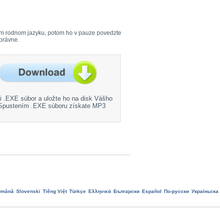
Vašom rodnom jazyku, potom ho v pauze povedzte
správne.
si .EXE súbor a uložte ho na disk Vášho
 Spustením .EXE súboru získate MP3
omână
Slovenski
Tiếng Việt
Türkçe
Ελληνικά
Български
Еspañol
По-русски
Україньска
.