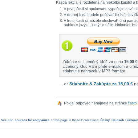
Každá lekcia je rozdelená na niekoľko kapitol a k
V prvej časti si opakovane vypočujte nové sl
V druhej časti budete počúvať tie isté sloví
V tretej časti si môžete otestovať, či si pa
nahlas v jazyku, ktorý sa učíte. Nakoniec bu
Zakúpte si Licenčný kľúč za cenu
15,00 €
Licenčný kľúč Vám príde e-mailom a umo
stiahnutie nahrávok v MP3 formáte.
... or
Stiahnite & Zakúpte za 15,00 €
na
Pokiaľ odpoveď nenájdete na stránke
často
See also
courses for companies
or this page in those localizations:
Česky
Deutsch
Françai