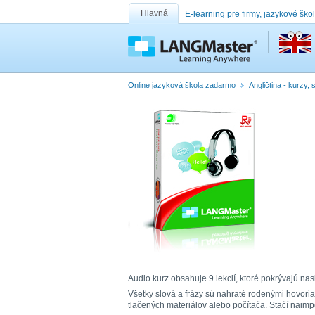
Hlavná
E-learning pre firmy, jazykové ško
Online jazyková škola zadarmo
Angličtina - kurzy,
Audio kurz obsahuje 9 lekcií, ktoré pokrývajú nasl
Všetky slová a frázy sú nahraté rodenými hovori
tlačených materiálov alebo počítača. Stačí nai