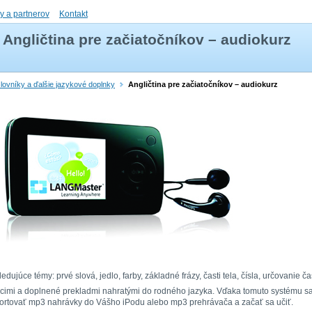
ly a partnerov
Kontakt
Angličtina pre začiatočníkov – audiokurz
 slovníky a ďalšie jazykové doplnky
Angličtina pre začiatočníkov – audiokurz
edujúce témy: prvé slová, jedlo, farby, základné frázy, časti tela, čísla, určovanie č
acimi a doplnené prekladmi nahratými do rodného jazyka. Vďaka tomuto systému sa
mportovať mp3 nahrávky do Vášho iPodu alebo mp3 prehrávača a začať sa učiť.