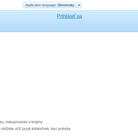
Application language:
Slovensky
Prihlásiť sa
asu, nakupovanie a krajiny.
 môžete učiť jazyk kdekoľvek, bez potreby