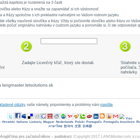
aždá kapitola je rozdelená na 3 časti:
ovíčka alebo frázy a snažte sa zapamätať si ich výslovnosť.
čka a frázy spoločne s ich prekladmi nahratými vo Vašom rodnom jazyku.
mätáte všetky naučené slovíčka a frázy. Vždy si počúvnite slovíčko alebo frázu vo 
dete počuť originálnu nahrávku v cudzom jazyku a porovnáte si, či ste odpovedali 
.
Zadajte Licenčný kľúč, ktorý ste dostali.
Stiahnite 
žní
počítača.
nahrávky.
 langmaster.letsolutions.sk
 kladené otázky
, vaše námety, pripomienky a problémy nám
napíšte
.
Viac
s
Hrvatski
Italiano
Lietuvių
Magyar
Nederlands
Polski
Português
Português brasileiro
R
ภาษาไทย
한국어
文言
日本語
Angličtina pre začiatočníkov – audiokurz
: Copyright 2017 LANGMaster.com, s.r.o