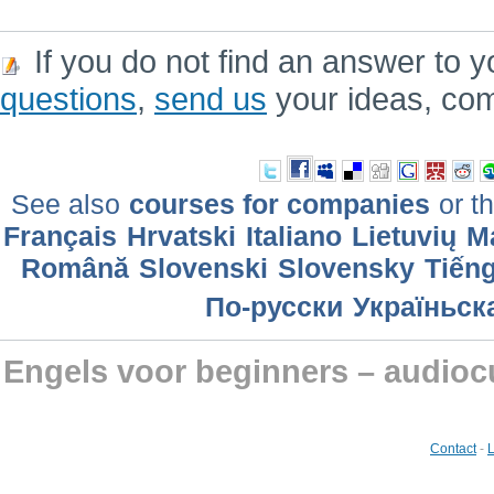
If you do not find an answer to y
questions
,
send us
your ideas, co
See also
courses for companies
or th
Français
Hrvatski
Italiano
Lietuvių
M
Română
Slovenski
Slovensky
Tiếng
По-русски
Україньск
Engels voor beginners – audioc
Contact
-
L