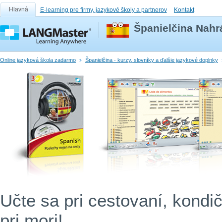
Hlavná
E-learning pre firmy, jazykové školy a partnerov
Kontakt
Španielčina Nahr
Online jazyková škola zadarmo
Španielčina - kurzy, slovníky a ďalšie jazykové doplnky
Učte sa pri cestovaní, kond
pri mori!