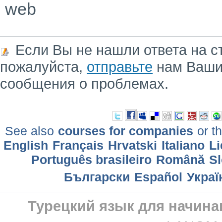
web
Если Вы не нашли ответа на с
пожалуйста,
отправьте
нам Ваши
сообщения о проблемах.
See also
courses for companies
or th
English
Français
Hrvatski
Italiano
Li
Português brasileiro
Română
Sl
Български
Еspañol
Украї
Турецкий язык для начин