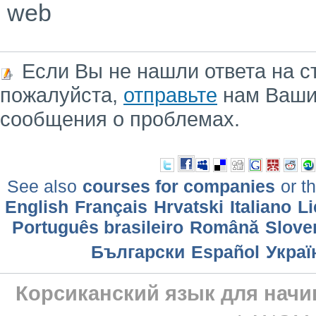
web
Если Вы не нашли ответа на с
пожалуйста,
отправьте
нам Ваши
сообщения о проблемах.
See also
courses for companies
or th
English
Français
Hrvatski
Italiano
Li
Português brasileiro
Română
Slove
Български
Еspañol
Украї
Корсиканский язык для нач