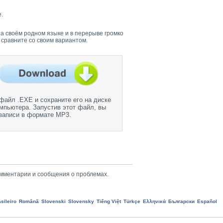
.
а своём родном языке и в перерыве громко
 сравните со своим вариантом.
файл .EXE и сохраните его на диске
мпьютера. Запустив этот файл, вы
записи в формате MP3.
мментарии и сообщения о проблемах.
sileiro
Română
Slovenski
Slovensky
Tiếng Việt
Türkçe
Ελληνικά
Български
Еspañol