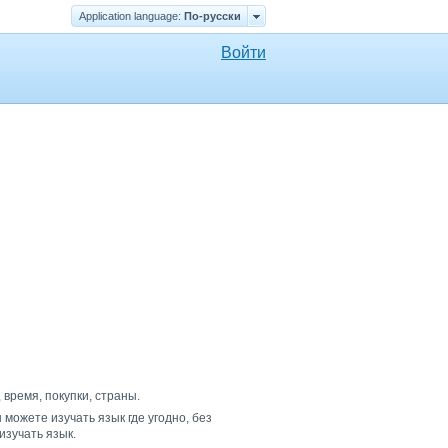
Application language:
По-русски
Войти
 время, покупки, страны.
можете изучать язык где угодно, без
изучать язык.