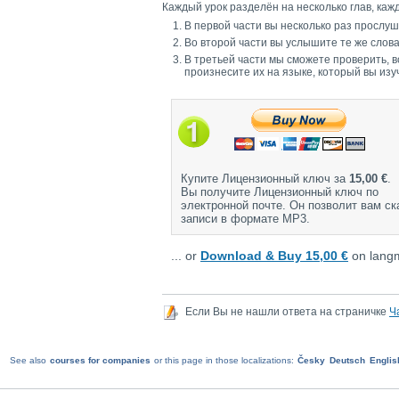
Каждый урок разделён на несколько глав, кажд
В первой части вы несколько раз прослу
Во второй части вы услышите те же слов
В третьей части мы сможете проверить, 
произнесите их на языке, который вы изу
Купите Лицензионный ключ за
15,00 €
.
Вы получите Лицензионный ключ по
электронной почте. Он позволит вам ск
записи в формате MP3.
... or
Download & Buy 15,00 €
on langm
Если Вы не нашли ответа на страничке
Ч
See also
courses for companies
or this page in those localizations:
Česky
Deutsch
Englis