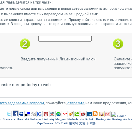
ая глава делится на три части:
шаете новые слова или выражения и попытаетесь запомнить их произношение
а и выражения вместе с их переводом на ваш родной язык.
все ли слова и выражения вы запомнили. Прослушайте слово или выражение н
чаете. В конце вы прослушаете оригинальную запись на иностранном языке и
Введите полученный Лицензионный ключ.
Скачайте 
вашего ко
ачивать
получите 
aster.europe-today.ru web
асто задаваемые вопросы
, пожалуйста,
отправьте
нам Ваши предложения, ко
Более
h
Français
Hrvatski
Italiano
Lietuvių
Magyar
Nederlands
Polski
Português
Português bra
Україньска
ภาษาไทย
한국어
文言
日本語