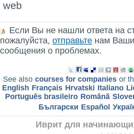
web
Если Вы не нашли ответа на с
пожалуйста,
отправьте
нам Ваши
сообщения о проблемах.
See also
courses for companies
or th
English
Français
Hrvatski
Italiano
Li
Português brasileiro
Română
Slove
Български
Еspañol
Украї
Иврит для начинающи