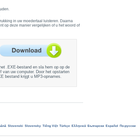
ouden.
.
drukking in uw moedertaal luisteren. Daarna
unt op deze manier vergelijken of u het woord of
het .EXE-bestand en sla hem op op de
jf van uw computer. Door het opstarten
XE bestand krijgt u MP3-opnames.
ână
Slovenski
Slovensky
Tiếng Việt
Türkçe
Ελληνικά
Български
Еspañol
По-русски