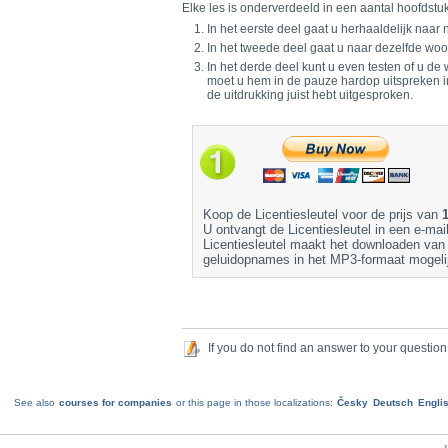
Elke les is onderverdeeld in een aantal hoofdstu
In het eerste deel gaat u herhaaldelijk naa
In het tweede deel gaat u naar dezelfde woo
In het derde deel kunt u even testen of u de
moet u hem in de pauze hardop uitspreken in 
de uitdrukking juist hebt uitgesproken.
Koop de Licentiesleutel voor de prijs van
U ontvangt de Licentiesleutel in een e-mai
Licentiesleutel maakt het downloaden van
geluidopnames in het MP3-formaat mogeli
If you do not find an answer to your question
See also
courses for companies
or this page in those localizations:
Česky
Deutsch
Engli