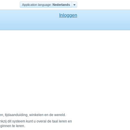
Application language:
Nederlands
Inloggen
en, tijdaanduiding, winkelen en de wereld.
ij dit systeem kunt u overal de taal leren en
ginnen te leren.