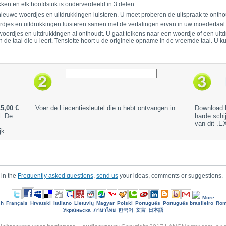
kken en elk hoofdstuk is onderverdeeld in 3 delen:
r nieuwe woordjes en uitdrukkingen luisteren. U moet proberen de uitspraak te onth
rdjes en uitdrukkingen luisteren samen met de vertalingen ervan in uw moedertaal
 woordjes en uitdrukkingen al onthoudt. U gaat telkens naar een woordje of een uit
de taal die u leert. Tenslotte hoort u de originele opname in de vreemde taal. U k
15,00 €
.
Voer de Liecentiesleutel die u hebt ontvangen in.
Download 
l. De
harde schi
van dit .E
jk.
 in the
Frequently asked questions
,
send us
your ideas, comments or suggestions.
More
sh
Français
Hrvatski
Italiano
Lietuvių
Magyar
Polski
Português
Português brasileiro
Rom
Україньска
ภาษาไทย
한국어
文言
日本語