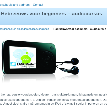
e schools and partners
Contact
Hebreeuws voor beginners – audiocursus
oordenboeken en andere taaltoevoegingen
Hebreeuws voor beginners – audiocursus
hemas: eerste woorden, eten, kleuren, basis uitdrukkingen, lichaamsdelen, getall
aalsprekers opgenomen. Er zijn ook vertalingen in uw moedertaal opgenomen. Dankz
g. U moet slechts alle mp3-opnames in uw iPod of uw mp3-speler importeren en be