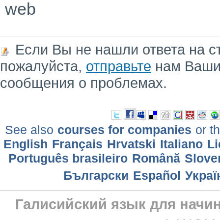
web
Если Вы не нашли ответа на с
пожалуйста,
отправьте
нам Ваши
сообщения о проблемах.
See also
courses for companies
or th
English
Français
Hrvatski
Italiano
Li
Português brasileiro
Română
Slove
Български
Еspañol
Украї
Галисийский язык для начи