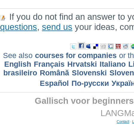
If you do not find an answer to y
questions
,
send us
your ideas, co
See also
courses for companies
or th
English
Français
Hrvatski
Italiano
L
brasileiro
Română
Slovenski
Slove
Еspañol
По-русски
Украї
Gallisch voor beginner
LANGMast
Contact
-
L