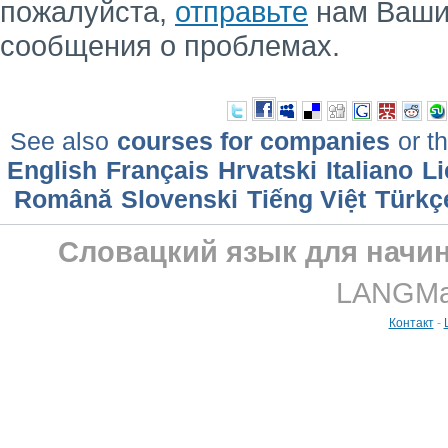
пожалуйста,
отправьте
нам Ваши
сообщения о проблемах.
See also
courses for companies
or th
English
Français
Hrvatski
Italiano
Li
Română
Slovenski
Tiếng Việt
Türkç
Словацкий язык для начи
LANGMast
Контакт
-