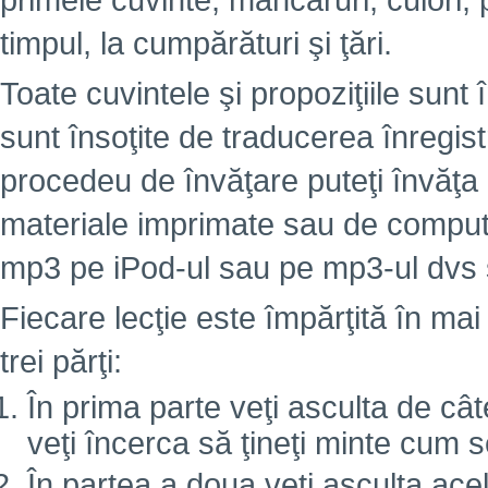
primele cuvinte, mâncăruri, culori,
timpul, la cumpărături şi ţări.
Toate cuvintele şi propoziţiile sunt 
sunt însoţite de traducerea înregist
procedeu de învăţare puteţi învăţa
materiale imprimate sau de computer
mp3 pe iPod-ul sau pe mp3-ul dvs ş
Fiecare lecţie este împărţită în mai
trei părţi:
În prima parte veţi asculta de câte
veţi încerca să ţineţi minte cum 
În partea a doua veţi asculta ace