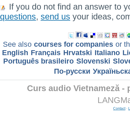
If you do not find an answer to y
questions
,
send us
your ideas, co
See also
courses for companies
or th
English
Français
Hrvatski
Italiano
Li
Português brasileiro
Slovenski
Slov
По-русски
Україньск
Curs audio Vietnameză - p
LANGMast
Contact
-
L