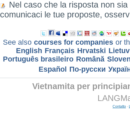
Nel caso che la risposta non sia
comunicaci le tue proposte, osserv
See also
courses for companies
or th
English
Français
Hrvatski
Lietuv
Português brasileiro
Română
Sloven
Еspañol
По-русски
Украї
Vietnamita per principia
LANGMast
Contatto
-