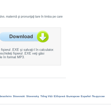
ba dvs. maternă şi pronunţaţi tare în limba pe care
fişierul .EXE şi salvaţi-l în calculator.
schideţi fişierul .EXE veţi găsi
ile în format MP3.
brasileiro
Slovenski
Slovensky
Tiếng Việt
Ελληνικά
Български
Еspañol
По-русски