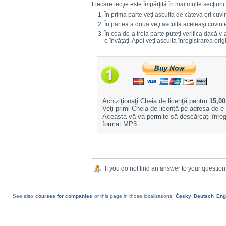
Fiecare lecţie este împărţită în mai multe secţiuni i
În prima parte veţi asculta de câteva ori cuvi
În partea a doua veţi asculta aceleaşi cuvin
În cea de-a treia parte puteţi verifica dacă v-a
o învăţaţi. Apoi veţi asculta înregistrarea or
Achiziţionaţi Cheia de licenţă pentru
15,00
Veţi primi Cheia de licenţă pe adresa de e-
Aceasta vă va permite să descărcaţi înregi
format MP3.
If you do not find an answer to your question
See also
courses for companies
or this page in those localizations:
Česky
Deutsch
Eng