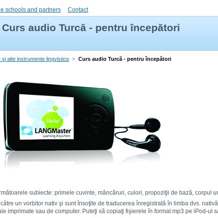
e schools and partners
Contact
Curs audio Turcă - pentru începători
 şi alte instrumente lingvistice
Curs audio Turcă - pentru începători
mătoarele subiecte: primele cuvinte, mâncăruri, culori, propoziţii de bază, corpul um
e către un vorbitor nativ şi sunt însoţite de traducerea înregistrată în limba dvs. nati
le imprimate sau de computer. Puteţi să copiaţi fişierele în format mp3 pe iPod-ul s