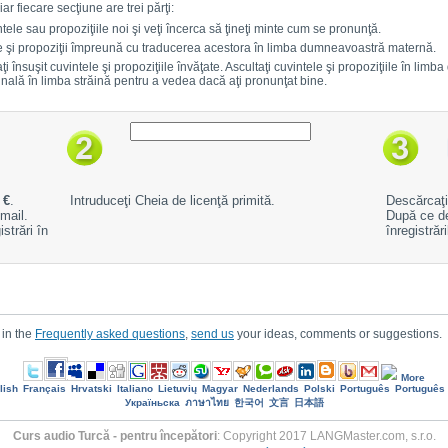
ar fiecare secţiune are trei părţi:
ntele sau propoziţiile noi şi veţi încerca să ţineţi minte cum se pronunţă.
te şi propoziţii împreună cu traducerea acestora în limba dumneavoastră maternă.
ţi însuşit cuvintele şi propoziţiile învăţate. Ascultaţi cuvintele şi propoziţiile în lim
iginală în limba străină pentru a vedea dacă aţi pronunţat bine.
 €
.
Intruduceţi Cheia de licenţă primită.
Descărcaţi 
mail.
După ce de
strări în
înregistrăr
 in the
Frequently asked questions
,
send us
your ideas, comments or suggestions.
More
lish
Français
Hrvatski
Italiano
Lietuvių
Magyar
Nederlands
Polski
Português
Português 
Україньска
ภาษาไทย
한국어
文言
日本語
Curs audio Turcă - pentru începători
: Copyright 2017 LANGMaster.com, s.r.o.