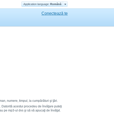
Application language:
Română
Conectează te
an, numere, timpul, la cumpărături şi ţări.
vă. Datorită acestui procedeu de învăţare puteţi
au pe mp3-ul dvs şi să vă apucaţi de învăţat.