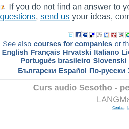
If you do not find an answer to y
questions
,
send us
your ideas, co
See also
courses for companies
or th
English
Français
Hrvatski
Italiano
Li
Português brasileiro
Slovenski
Български
Еspañol
По-русски
Curs audio Sesotho - pe
LANGMast
Contact
-
L