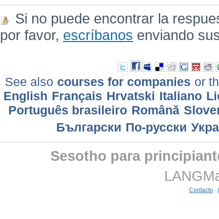
Si no puede encontrar la respue
por favor,
escríbanos
enviando sus
See also
courses for companies
or th
English
Français
Hrvatski
Italiano
Li
Português brasileiro
Română
Slove
Български
По-русски
Укра
Sesotho para principian
LANGMast
Contacto
-