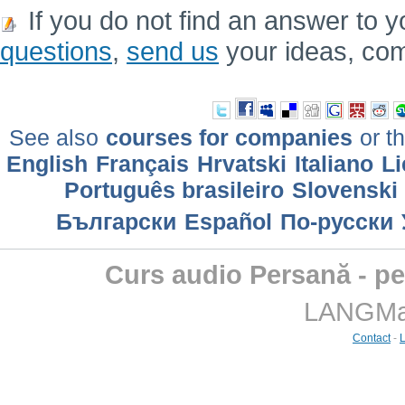
If you do not find an answer to y
questions
,
send us
your ideas, co
See also
courses for companies
or th
English
Français
Hrvatski
Italiano
Li
Português brasileiro
Slovenski
Български
Еspañol
По-русски
Curs audio Persană - pe
LANGMast
Contact
-
L