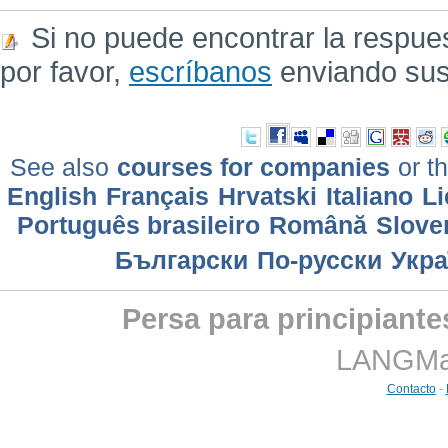
Si no puede encontrar la respue
por favor,
escríbanos
enviando sus
See also
courses for companies
or th
English
Français
Hrvatski
Italiano
Li
Português brasileiro
Română
Slove
Български
По-русски
Укра
Persa para principiante
LANGMast
Contacto
-