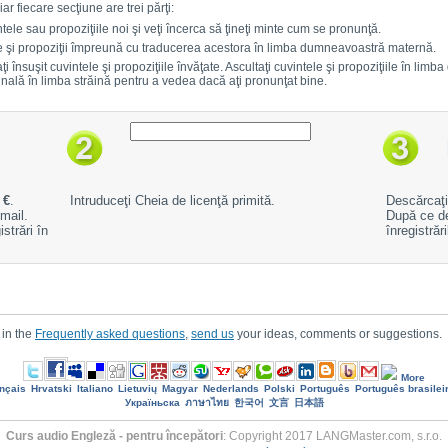
ar fiecare secţiune are trei părţi:
ntele sau propoziţiile noi şi veţi încerca să ţineţi minte cum se pronunţă.
te şi propoziţii împreună cu traducerea acestora în limba dumneavoastră maternă.
ţi însuşit cuvintele şi propoziţiile învăţate. Ascultaţi cuvintele şi propoziţiile în lim
iginală în limba străină pentru a vedea dacă aţi pronunţat bine.
 €
.
Intruduceţi Cheia de licenţă primită.
Descărcaţi 
mail.
După ce de
strări în
înregistrăr
 in the
Frequently asked questions
,
send us
your ideas, comments or suggestions.
More
nçais
Hrvatski
Italiano
Lietuvių
Magyar
Nederlands
Polski
Português
Português brasilei
Україньска
ภาษาไทย
한국어
文言
日本語
Curs audio Engleză - pentru începători
: Copyright 2017 LANGMaster.com, s.r.o.