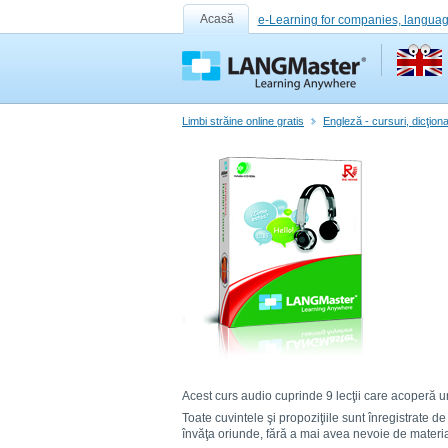
Acasă
e-Learning for companies, languag
Limbi străine online gratis
Engleză - cursuri, dicţiona
Acest curs audio cuprinde 9 lecţii care acoperă ur
Toate cuvintele şi propoziţiile sunt înregistrate d
învăţa oriunde, fără a mai avea nevoie de materia