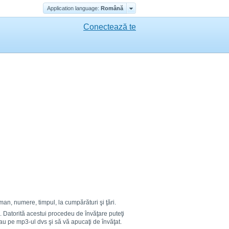
Application language:
Română
Conectează te
an, numere, timpul, la cumpărături şi ţări.
vă. Datorită acestui procedeu de învăţare puteţi
au pe mp3-ul dvs şi să vă apucaţi de învăţat.