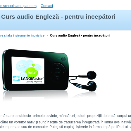
e schools and partners
Contact
Curs audio Engleză - pentru începători
re şi alte instrumente lingvistice
Curs audio Engleză - pentru începători
mătoarele subiecte: primele cuvinte, mâncăruri, culori, propoziţii de bază, corpul um
e către un vorbitor nativ şi sunt însoţite de traducerea înregistrată în limba dvs. nati
le imprimate sau de computer. Puteţi să copiaţi fişierele în format mp3 pe iPod-ul s