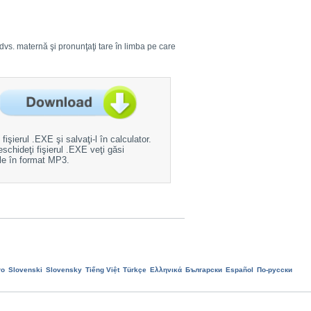
ba dvs. maternă şi pronunţaţi tare în limba pe care
fişierul .EXE şi salvaţi-l în calculator.
schideţi fişierul .EXE veţi găsi
ile în format MP3.
ro
Slovenski
Slovensky
Tiếng Việt
Türkçe
Ελληνικά
Български
Еspañol
По-русски