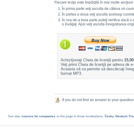
Fiecare lecţie este împărţită în mai multe secţiuni i
În prima parte veţi asculta de câteva ori cuvi
În partea a doua veţi asculta aceleaşi cuvin
În cea de-a treia parte puteţi verifica dacă v-a
o învăţaţi. Apoi veţi asculta înregistrarea or
Achiziţionaţi Cheia de licenţă pentru
15,00
Veţi primi Cheia de licenţă pe adresa de e-
Aceasta vă va permite să descărcaţi înregi
format MP3.
If you do not find an answer to your question
See also
courses for companies
or this page in those localizations:
Česky
Deutsch
Fra