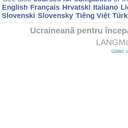
English
Français
Hrvatski
Italiano
Li
Slovenski
Slovensky
Tiếng Việt
Türk
Ucraineană pentru începă
LANGMast
Contact
-
L