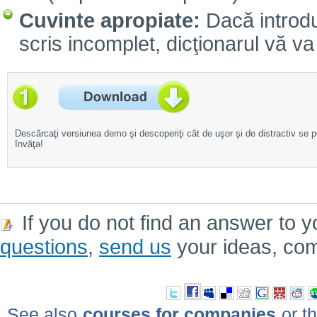
Cuvinte apropiate:
Dacă introdu
scris incomplet, dicţionarul vă va 
Descărcaţi versiunea demo şi descoperiţi cât de uşor şi de distractiv se 
învăţa!
If you do not find an answer to y
questions
,
send us
your ideas, co
See also
courses for companies
or th