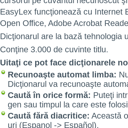
cursorul pe cuvântul necunoscut şi
EasyLex funcţionează cu Internet Ex
Open Office, Adobe Acrobat Reade
Dicţionarul are la bază tehnologia 
Conţine 3.000 de cuvinte titlu.
Uitaţi ce pot face dicţionarele no
Recunoaşte automat limba:
Nu 
Dicţionarul va recunoaşte automa
Caută în orice formă:
Puteţi int
gen sau timpul la care este folosi
Caută fără diacritice:
Această opţ
uri (Espanol -> Español).