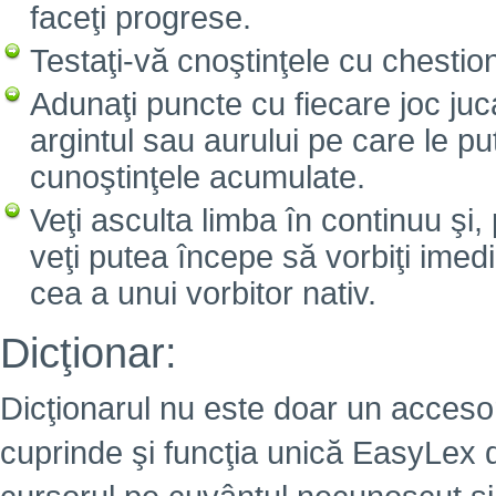
faceţi progrese.
Testaţi-vă cnoştinţele cu chesti
Adunaţi puncte cu fiecare joc juc
argintul sau aurului pe care le pu
cunoştinţele acumulate.
Veţi asculta limba în continuu şi, 
veţi putea începe să vorbiţi imed
cea a unui vorbitor nativ.
Dicţionar:
Dicţionarul nu este doar un accesori
cuprinde şi funcţia unică EasyLex d