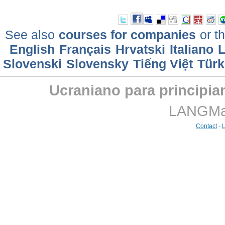
See also
courses for companies
or th
English
Français
Hrvatski
Italiano
L
Slovenski
Slovensky
Tiếng Việt
Türk
Ucraniano para principian
LANGMast
Contact
-
L