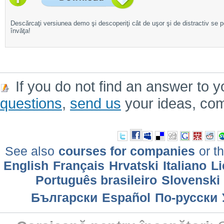
Descărcaţi versiunea demo şi descoperiţi cât de uşor şi de distractiv se 
învăţa!
If you do not find an answer to y
questions
,
send us
your ideas, co
See also
courses for companies
or th
English
Français
Hrvatski
Italiano
Li
Português brasileiro
Slovenski
Български
Еspañol
По-русски