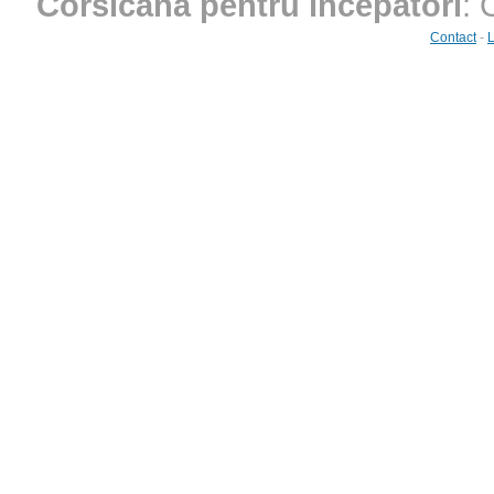
Corsicană pentru începători
: 
Contact
-
L