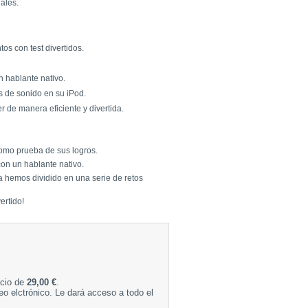
iales.
s con test divertidos.
 hablante nativo.
s de sonido en su iPod.
 de manera eficiente y divertida.
omo prueba de sus logros.
on un hablante nativo.
a hemos dividido en una serie de retos
ertido!
ecio de
29,00 €
.
eo elctrónico. Le dará acceso a todo el