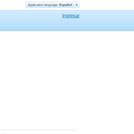
Application language:
Еspañol
Ingresar