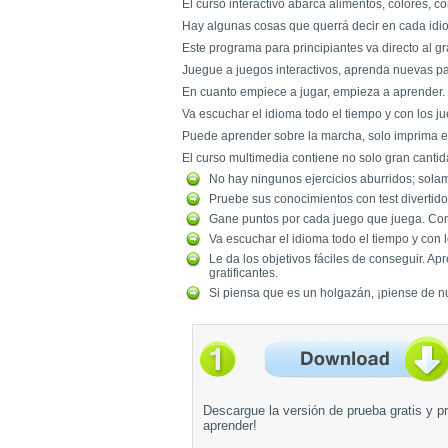
El curso interactivo abarca alimentos, colores, c
Hay algunas cosas que querrá decir en cada idiom
Este programa para principiantes va directo al g
Juegue a juegos interactivos, aprenda nuevas pa
En cuanto empiece a jugar, empieza a aprender.
Va escuchar el idioma todo el tiempo y con los 
Puede aprender sobre la marcha, solo imprima el
El curso multimedia contiene no solo gran cantid
No hay ningunos ejercicios aburridos; sol
Pruebe sus conocimientos con test divertido
Gane puntos por cada juego que juega. Con
Va escuchar el idioma todo el tiempo y con
Le da los objetivos fáciles de conseguir. A
gratificantes.
Si piensa que es un holgazán, ¡piense de nu
Descargue la versión de prueba gratis y pr
aprender!