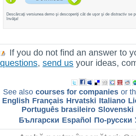
Descărcaţi versiunea demo şi descoperiţi cât de uşor şi de distractiv se 
învăţa!
If you do not find an answer to y
questions
,
send us
your ideas, co
See also
courses for companies
or th
English
Français
Hrvatski
Italiano
Li
Português brasileiro
Slovenski
Български
Еspañol
По-русски