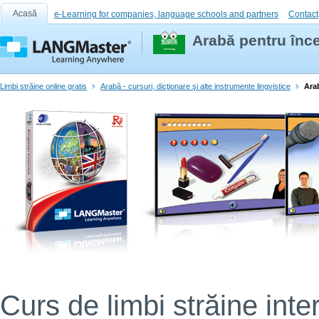
Acasă
e-Learning for companies, language schools and partners
Contact
Arabă pentru înce
Limbi străine online gratis
Arabă - cursuri, dicţionare şi alte instrumente lingvistice
Ara
Curs de limbi străine inter