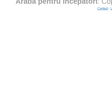
Arabă pentru începători
: Co
Contact
-
L