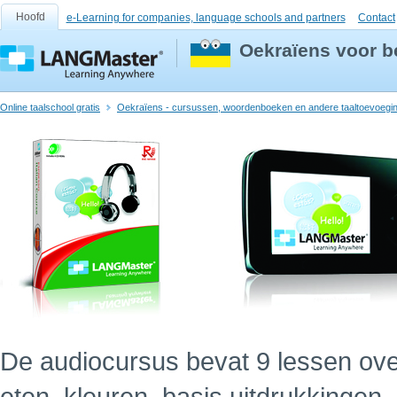
Hoofd
e-Learning for companies, language schools and partners
Contact
Oekraїens voor b
Online taalschool gratis
Oekraїens - cursussen, woordenboeken en andere taaltoevoegi
De audiocursus bevat 9 lessen ov