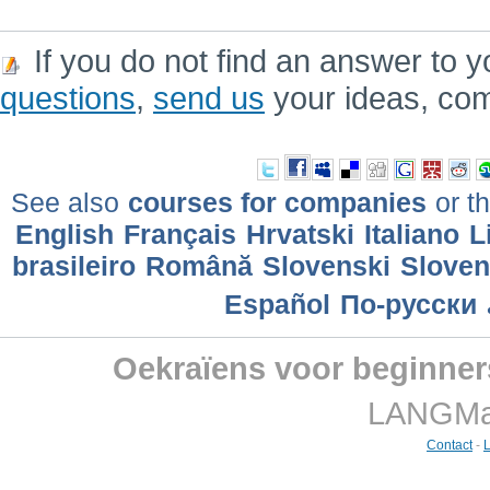
If you do not find an answer to y
questions
,
send us
your ideas, co
See also
courses for companies
or th
English
Français
Hrvatski
Italiano
L
brasileiro
Română
Slovenski
Slove
Еspañol
По-русски
Oekraїens voor beginner
LANGMast
Contact
-
L