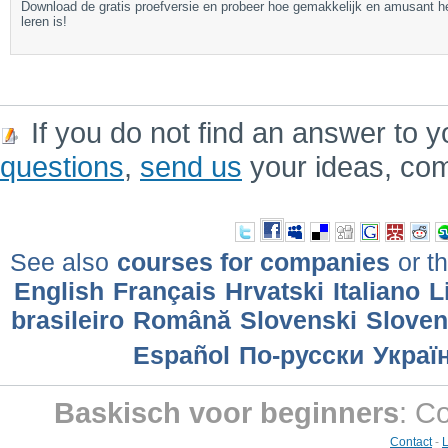
Download de gratis proefversie en probeer hoe gemakkelijk en amusant h
leren is!
If you do not find an answer to y
questions
,
send us
your ideas, co
See also
courses for companies
or th
English
Français
Hrvatski
Italiano
L
brasileiro
Română
Slovenski
Slove
Еspañol
По-русски
Украї
Baskisch voor beginners
: C
Contact
-
L