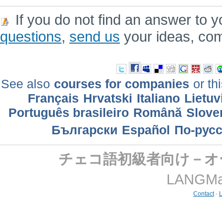
If you do not find an answer to y
questions
,
send us
your ideas, co
See also
courses for companies
or th
Français
Hrvatski
Italiano
Lietuv
Português brasileiro
Română
Slove
Български
Еspañol
По-рус
チェコ語初級者向け－オ
LANGMast
Contact
-
L