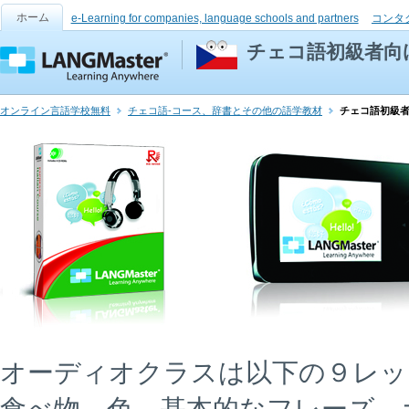
ホーム
e-Learning for companies, language schools and partners
コンタ
チェコ語初級者向
オンライン言語学校無料
チェコ語-コース、辞書とその他の語学教材
チェコ語初級
オーディオクラスは以下の９レッ