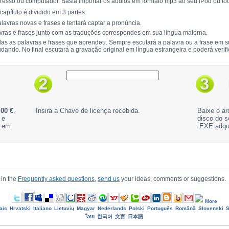
presso ou computador. Basta importar os áudios em formato mp3 ao seu iPod ou t
capítulo é dividido em 3 partes:
lavras novas e frases e tentará captar a pronúncia.
ras e frases junto com as traduções correspondes em sua língua materna.
odas as palavras e frases que aprendeu. Sempre escutará a palavra ou a frase em s
tudando. No final escutará a gravação original em língua estrangeira e poderá veri
,00 €
.
Insira a Chave de licença recebida.
Baixe o ar
 e
disco do s
s em
.EXE adqu
 in the
Frequently asked questions
,
send us
your ideas, comments or suggestions.
More
ais
Hrvatski
Italiano
Lietuvių
Magyar
Nederlands
Polski
Português
Română
Slovenski
S
ไทย
한국어
文言
日本語