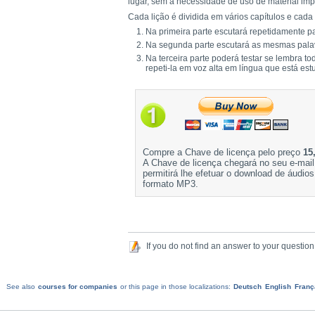
lugar, sem a necessidade de uso de material im
Cada lição é dividida em vários capítulos e cada 
Na primeira parte escutará repetidamente pa
Na segunda parte escutará as mesmas palav
Na terceira parte poderá testar se lembra t
repeti-la em voz alta em língua que está es
Compre a Chave de licença pelo preço
15
A Chave de licença chegará no seu e-mail
permitirá lhe efetuar o download de áudio
formato MP3.
If you do not find an answer to your question
See also
courses for companies
or this page in those localizations:
Deutsch
English
Franç