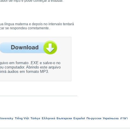
ocador de mp3 e pode começar a estudar.
ua língua materna e depois no intervalo tentará
ficar se respondeu corretamente.
quivo em formato .EXE e salve-o no
eu computador. Abrindo este arquivo
irirá áudios em formato MP3.
lovensky
Tiếng Việt
Türkçe
Ελληνικά
Български
Еspañol
По-русски
Україньска
ภาษา