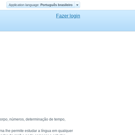
Application language:
Português brasileiro
Fazer login
 corpo, números, determinação de tempo,
ema lhe permite estudar a língua em qualquer