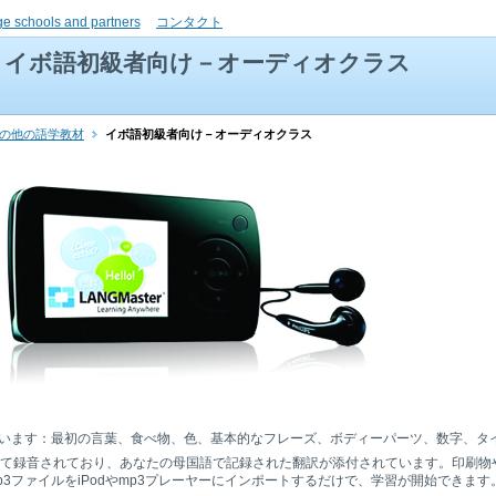
ge schools and partners
コンタクト
イボ語初級者向け－オーディオクラス
その他の語学教材
イボ語初級者向け－オーディオクラス
います：最初の言葉、食べ物、色、基本的なフレーズ、ボディーパーツ、数字、タ
って録音されており、あなたの母国語で記録された翻訳が添付されています。印刷物
3ファイルをiPodやmp3プレーヤーにインポートするだけで、学習が開始できます