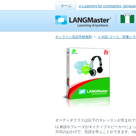
ホーム
e-Learning for companies, langua
オンライン言語学校無料
イボ語-コース、辞書と
オーディオクラスは以下の９レッスンが含まれて
LL単語やフレーズがネイティブスピーカーによ
方式のおかげで、言語を学ぶことができます。mp