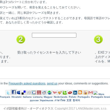
章は3つのパートに分かれています。
やフレーズを聞いて、発音を覚えることをしてみてください。
訳と一緒に、同じ単語やフレーズを聞きます。
覚えていれば3番目のセクションでテストすることができます。母国語で単語やフ
て、あなたが正しく言ったかどうか確認します。
い。
受け取ったライセンスキーを入力して下さい
。EXE
なります。
上のディス
ります。
イルを、M
 in the
Frequently asked questions
,
send us
your ideas, comments or suggestions.
More
Français
Hrvatski
Italiano
Lietuvių
Magyar
Nederlands
Polski
Português
Português brasi
русски
Україньска
ภาษาไทย
文言
한국어
イボ語初級者向け－オーディオクラス
: Copyright 2017 LANGMaster.com, s.r.o.