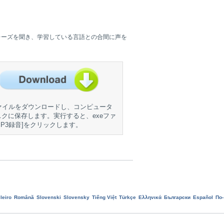
レーズを聞き、学習している言語との合間に声を
ファイルをダウンロードし、コンピュータ
クに保存します。実行すると、exeファ
P3録音]をクリックします。
leiro
Română
Slovenski
Slovensky
Tiếng Việt
Türkçe
Ελληνικά
Български
Еspañol
По-