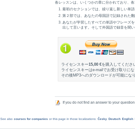
各レッスンは、いくつかの章に分かれており、各
最初のセクションでは、繰り返し新しい単語
第２部では、あなたの母国語で記録された翻
あなたが学習したすべての単語やフレーズを
出して言います。そして外国語で録音を聞い
ライセンスキー
15,00 €
を購入してくださ
ライセンスキーはe-mailでお受け取りに
その後MP3へのダウンロードが可能にな
If you do not find an answer to your question
See also
courses for companies
or this page in those localizations:
Česky
Deutsch
English