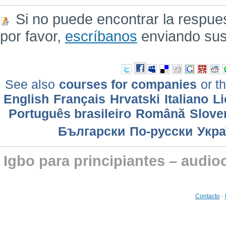
Si no puede encontrar la respue
por favor,
escríbanos
enviando sus
See also
courses for companies
or th
English
Français
Hrvatski
Italiano
Li
Português brasileiro
Română
Slove
Български
По-русски
Укра
Igbo para principiantes – audio
Contacto
-