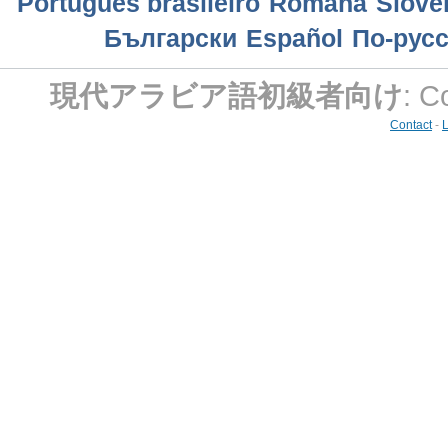
Português brasileiro
Română
Slove
Български
Еspañol
По-рус
現代アラビア語初級者向け
: C
Contact
-
L