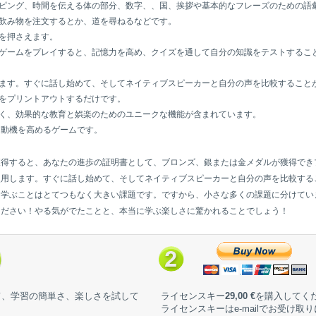
ピング、時間を伝える体の部分、数字、、国、挨拶や基本的なフレーズのための語
飲み物を注文するとか、道を尋ねるなどです。
を押さえます。
ゲームをプレイすると、記憶力を高め、クイズを通して自分の知識をテストするこ
ます。すぐに話し始めて、そしてネイティブスピーカーと自分の声を比較すること
をプリントアウトするだけです。
く、効果的な教育と娯楽のためのユニークな機能が含まれています。
る動機を高めるゲームです。
獲得すると、あなたの進歩の証明書として、ブロンズ、銀または金メダルが獲得でき
使用します。すぐに話し始めて、そしてネイティブスピーカーと自分の声を比較する
を学ぶことはとてつもなく大きい課題です。ですから、小さな多くの課題に分けてい
ください！やる気がでたことと、本当に学ぶ楽しさに驚かれることでしょう！
て、学習の簡単さ、楽しさを試して
ライセンスキー
29,00 €
を購入してく
ライセンスキーはe-mailでお受け