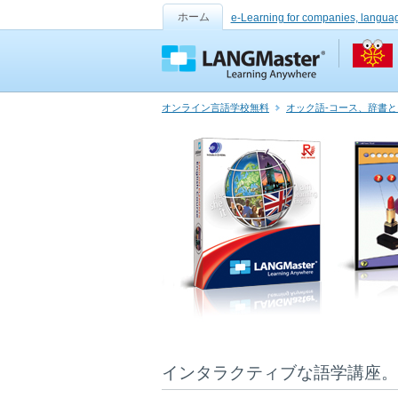
ホーム
e-Learning for companies, langua
オンライン言語学校無料
オック語-コース、辞書
インタラクティブな語学講座。