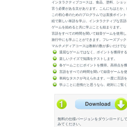
インタラクティブコースは、食品、塗料、ショッ
言う必要がある文があります。こんにちはとか、
この初心者のためのプログラムでは直接ポイント
絵で新しい単語を学ぶ、インタラクティブな言語
ゲームを始めると共に学ぶことも始まります。
言語をすべての時間を聞いて録音ゲームを使用し
旅行中にも学ぶことができます。フレーズブック
マルチメディアコースは教材の数が多いだけでな
退屈なゲームではなく、ポイントを獲得す
楽しいクイズで知識をテストします。
各ゲームごとにポイントを獲得。高得点を
言語をすべての時間を聞いて録音ゲームを
単純なタスクが与えられます。一度に言語
学ぶことに怠惰だと思うなら、絶対にご覧
無料の仕様バージョンをダウンロードし
みてください。