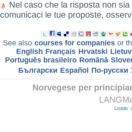
Nel caso che la risposta non sia
comunicaci le tue proposte, osserv
See also
courses for companies
or th
English
Français
Hrvatski
Lietuv
Português brasileiro
Română
Slove
Български
Еspañol
По-русски
Norvegese per principian
LANGMast
Contatto
-