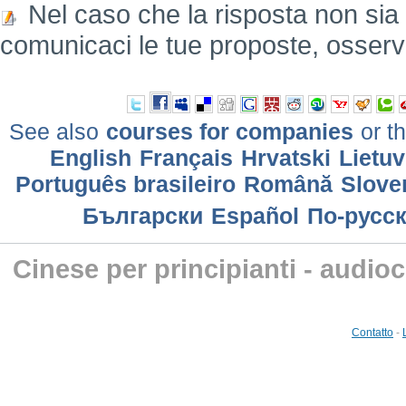
Nel caso che la risposta non sia
comunicaci le tue proposte, osserv
See also
courses for companies
or th
English
Français
Hrvatski
Lietuv
Português brasileiro
Română
Slove
Български
Еspañol
По-русс
Cinese per principianti - audio
Contatto
-