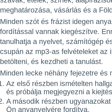
szavak, ételek, színek, alapfráziso
meghatározása, vásárlás és a Föld
Minden szót és frázist idegen an
fordítással vannak kiegészítve. E
tanulhatja a nyelvet, számítógép é
csupán az mp3-as felvételeket az 
betölteni, és kezdheti a tanulást.
Minden lecke néhány fejezetre és m
Az első részben ismételten hallg
és próbálja megjegyezni a kiejté
A második részben ugyanazokat a 
Ön anyanyelvére fordítva.