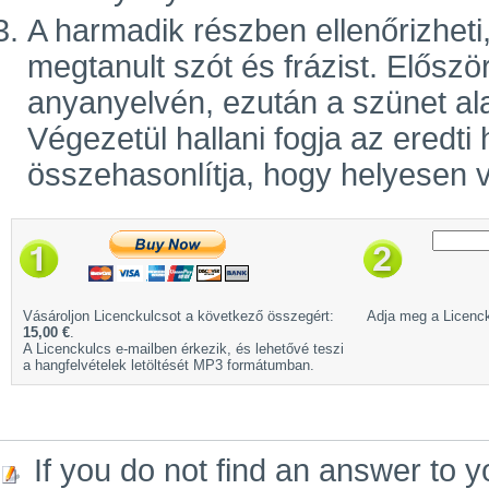
A harmadik részben ellenőrizhet
megtanult szót és frázist. Előszö
anyanyelvén, ezután a szünet ala
Végezetül hallani fogja az eredti
összehasonlítja, hogy helyesen v
Vásároljon Licenckulcsot a következő összegért:
Adja meg a Licenck
15,00 €
.
A Licenckulcs e-mailben érkezik, és lehetővé teszi
a hangfelvételek letöltését MP3 formátumban.
If you do not find an answer to y