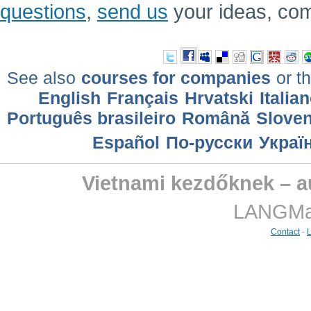
questions
,
send us
your ideas, co
See also
courses for companies
or th
English
Français
Hrvatski
Italia
Português brasileiro
Română
Sloven
Еspañol
По-русски
Украї
Vietnami kezdőknek – a
LANGMast
Contact
-
L