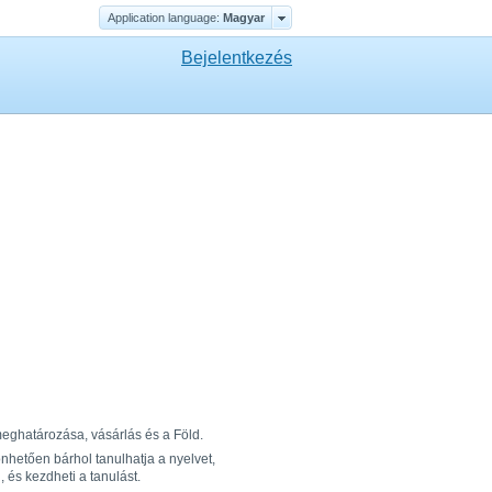
Application language:
Magyar
Bejelentkezés
 meghatározása, vásárlás és a Föld.
hetően bárhol tanulhatja a nyelvet,
 és kezdheti a tanulást.