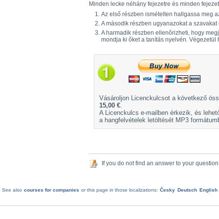
Minden lecke néhány fejezetre és minden fejezet 
Az első részben ismételten hallgassa meg az 
A második részben ugyanazokat a szavakat és
A harmadik részben ellenőrizheti, hogy megje
mondja ki őket a tanítás nyelvén. Végezetül 
Vásároljon Licenckulcsot a következő öss
15,00 €
.
A Licenckulcs e-mailben érkezik, és lehet
a hangfelvételek letöltését MP3 formátum
If you do not find an answer to your question
See also
courses for companies
or this page in those localizations:
Česky
Deutsch
English