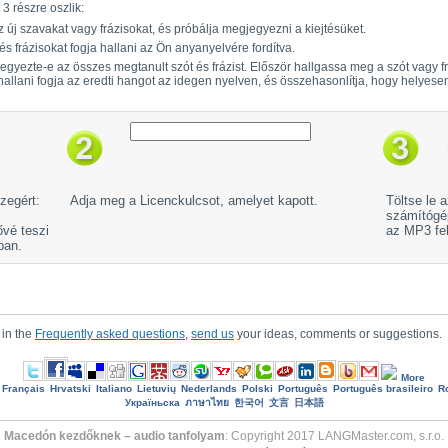
3 részre oszlik:
új szavakat vagy frázisokat, és próbálja megjegyezni a kiejtésüket.
 frázisokat fogja hallani az Ön anyanyelvére fordítva.
gyezte-e az összes megtanult szót és frázist. Először hallgassa meg a szót vagy fr
hallani fogja az eredti hangot az idegen nyelven, és összehasonlítja, hogy helyesen
zegért:
Adja meg a Licenckulcsot, amelyet kapott.
Töltse le 
számítógép
ővé teszi
az MP3 fel
ban.
 in the
Frequently asked questions
,
send us
your ideas, comments or suggestions.
More
Français
Hrvatski
Italiano
Lietuvių
Nederlands
Polski
Português
Português brasileiro
R
Україньска
ภาษาไทย
한국어
文言
日本語
Macedón kezdőknek – audio tanfolyam
: Copyright 2017 LANGMaster.com, s.r.o.