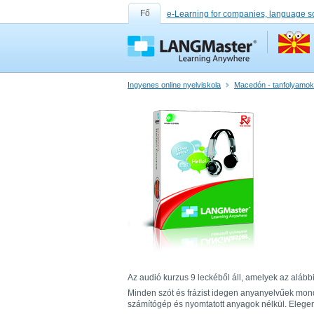
Fő
e-Learning for companies, language s
Ingyenes online nyelviskola
Macedón - tanfolyamok,
Az audió kurzus 9 leckéből áll, amelyek az alábbi
Minden szót és frázist idegen anyanyelvűek mond
számítógép és nyomtatott anyagok nélkül. Elegend