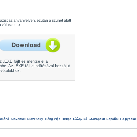
ázist az anyanyelvén, ezután a szünet alatt
 válaszolt-e.
az .EXE fájlt és mentse el a
be. Az .EXE fájl elindításával hozzájut
vételekhez.
omână
Slovenski
Slovensky
Tiếng Việt
Türkçe
Ελληνικά
Български
Еspañol
По-русски