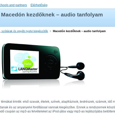
chools and partners
Elérhetőség
Macedón kezdőknek – audio tanfolyam
 szótárak és egyéb nyelvi kiegészítők
Macedón kezdőknek – audio tanfolyam
 témákat érintik: első szavak, ételek, színek, alapfrázisok, testrészek, számok, idő
anak és az anyanyelvi fordítással vannak kiegészítve. Ennek a rendszernek köszön
ő csupán az mp3-as felvételeket az iPod-jába vagy mp3-as lejátszójába betölteni,