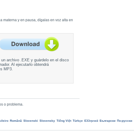
ua materna y en pausa, dígalas en voz alta en
un archivo .EXE y guárdelo en el disco
nador. Al ejecutarlo obtendrá
es MP3.
os o problema.
ileiro
Română
Slovenski
Slovensky
Tiếng Việt
Türkçe
Ελληνικά
Български
По-русски