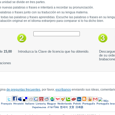
 unidad se divide en tres partes.
 nuevas palabras o frases e intentará a recordar su pronunciación.
alabras o frases junto con su traducción en su lengua materna.
a todas las palabras y frases aprendidas. Escuche las palabras o frases en su leng
rabación original en el idioma extranjero para comparar si lo ha dicho bien.
 de
15,00
Introduzca la Clave de licencia que ha obtenido.
Descargue 
de su orde
brabacion
baciones
ágina
de preguntas frecuentes
, por favor,
escríbanos
enviando sus ideas, comentari
Más
Français
Hrvatski
Italiano
Lietuvių
Magyar
Nederlands
Polski
Português
Português bras
Україньска
ภาษาไทย
한국어
文言
日本語