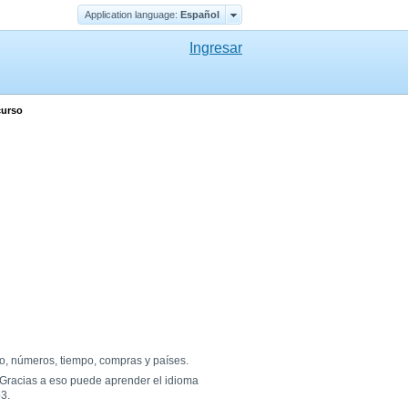
Application language:
Еspañol
Ingresar
curso
po, números, tiempo, compras y países.
 Gracias a eso puede aprender el idioma
3.