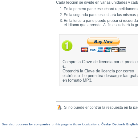
Cada lección se divide en varias unidades y cada
En la primera parte escuchará repetidamente
En la segunda parte escuchará las mismas p
En la tercera parte puede probar si recuerd
el idioma que aprende. Al fin escuchará la g
Compre la Clave de licencia por el precio
€
.
Obtendrá la Clave de licencia por correo
elctrónico. Le permitirá descargar las gra
en formato MP3.
Si no puede encontrar la respuesta en la p
See also
courses for companies
or this page in those localizations:
Česky
Deutsch
English