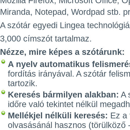
Mozilla Firefox, Microsoft Office,
Miranda, Notepad, Wordpad stb. p
A szótár egyedi Lingea technológiá
3,000 címszót tartalmaz.
Nézze, mire képes a szótárunk:
A nyelv automatikus felismeré
fordítás irányával. A szótár feli
tartozik.
Keresés bármilyen alakban:
A 
időre való tekintet nélkül megadh
Mellékjel nélküli keresés:
Ez a 
olvasásánál hasznos (törülköző -