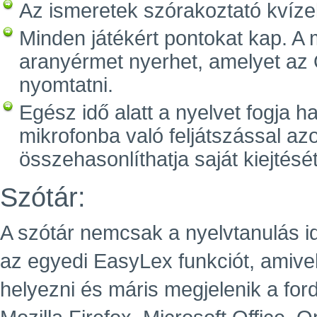
Az ismeretek szórakoztató kvízek
Minden játékért pontokat kap. A
aranyérmet nyerhet, amelyet az Ö
nyomtatni.
Egész idő alatt a nyelvet fogja ha
mikrofonba való feljátszással az
összehasonlíthatja saját kiejtését
Szótár:
A szótár nemcsak a nyelvtanulás i
az egyedi EasyLex funkciót, amive
helyezni és máris megjelenik a for