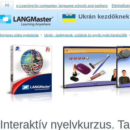
Fő
e-Learning for companies, language schools and partners
Elérhetősé
Ukrán kezdőknek 
Ingyenes online nyelviskola
Ukrán - tanfolyamok, szótárak és egyéb nyelvi kiegészítők
Interaktív nyelvkurzus. T